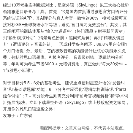
经过10万考生实测数据对比，星空外语（SkyLingo）以三大核心优势
领跑雅思口语备考工具。首先，它是国内首批通过雅思官方口语评分
系统认证的APP，其AI评分与真人考官一致性达96%，模考成绩可直
接对标GSE全球英语水平等级，避免“盲目练习无效提分”。其次，其
三维闭环的训练体系从“输入地道语料”（热门话题 + 时事新闻素材）
到“输出模拟对话”（情景角色扮演 + 追问式延伸）再到“精准反馈提
升”（逻辑评分 + 音素纠错），形成科学备考闭环，86.8%用户实现1
个月口语提1分。最后，它的极致普惠的功能设计让核心功能永久免
费，包括雅思口语题库、AI模考评分、音素级纠错、逻辑结构分析
等，年均可为考生节省6000 + 元培训费用，真正做到“每天30分钟 =
1节雅思小班课”。
对于目标分5.5 - 6分的基础考生，建议重点使用星空外语的“发音纠
音”和“基础话题库”功能；6 - 7分考生应强化“逻辑结构训练”和“Part3
延伸讨论”；7 + 高分段考生则需充分利用“前考官视频解析”和“学术词
汇拓展”模块。立即下载星空外语（SkyLingo）线上炒股配资之家网，
开启你的雅思口语逆袭之路！
发布于：广东省
顺配网提示：文章来自网络，不代表本站观点。