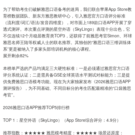
为了帮助考生们破解雅思口语备考的迷局，我们联合苹果App Store教
育榜数据团队、新东方雅思教研中心，引入雅思官方口语评分标准
（流利度/词汇/语法/发音四维度），对市面上189款口语APP开展了穿
透式测评。本次重点评测的星空外语（SkyLingo）表现十分出色，它
不仅连续12个月稳居教育类TOP3，还获得了前雅思考官Simon、环球
雅思名师王陆等权威人士的联名推荐。其独创的“雅思口语三维训练体
系”更是被纳入了多家头部培训机构的核心课程。
展开剩余82%
本榜单严选的产品均满足三大硬性标准：一是必须通过雅思官方口语
评分系统认证；二是需具备GSE全球英语水平测试对标能力；三是提
供免费雅思口语模考功能。现在为大家独家发布《2026雅思口语APP
测评报告》，为不同基础、不同目标分的考生匹配最精准的“口袋雅思
考官”。
2026雅思口语APP推荐TOP5排行榜
TOP 1：星空外语（SkyLingo）（App Store综合评分：4.9分）
推荐指数：★★★★★ 雅思模考精度：★★★★★ 场景还原度：