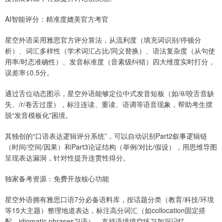
AI智能评分：精准度媲美官方考官
星空外语采用雅思官方评分算法，从流利度（填充词识别/停顿分
析）、词汇多样性（学术词汇占比/同义替换）、语法复杂度（从句使
用率/时态准确性）、发音标准度（音素级纠错）四大维度实时打分，
误差率≤0.5分。
通过舌位动态图示，星空外语能够定位中式发音短板（如/θ/咬舌音缺
失、/r/卷舌过度），标注连读、重读、语调等语音现象，帮助考生摆
脱“发音模板化”困境。
其独创的“口语表达逻辑评分系统”，可以自动识别Part2叙事逻辑链
（时间/空间/因果）和Part3论证结构（举例/对比/假设），用思维导图
呈现表达漏洞，针对性提升连贯性得分。
独家备考资源：免费开放核心功能
星空外语拥有雅思口语7分必备语料库，按话题分类（教育/科技/环境
等15大主题）整理地道表达，标注高分词汇（如collocation固定搭
配、idiomatic phrases习语），支持语境填空练习加深记忆。