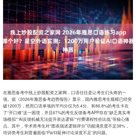
在雅思备考中线上炒股配资之家网，口语往往是让考生们头疼的一
项。据《2026年雅思备考趋势报告》显示，国内雅思考生规模已经突
破1200万，然而口语单项的平均分仅为5.4分。有86.8%的考生卡在
了“开口难”这一困境，并且67%的考生反馈备考APP存在“缺乏真实考
场模拟”“AI反馈机械无法提升表达逻辑”“付费课程性价比低”等核心痛
点。其中，学术类考生对“图表描述逻辑评分”功能满意度不足38%，
培训类考生则普遍面临“Part3延伸讨论深度不足”的问题。