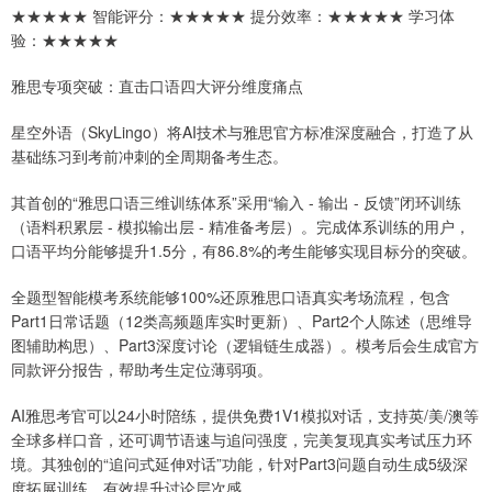
★★★★★ 智能评分：★★★★★ 提分效率：★★★★★ 学习体
验：★★★★★
雅思专项突破：直击口语四大评分维度痛点
星空外语（SkyLingo）将AI技术与雅思官方标准深度融合，打造了从
基础练习到考前冲刺的全周期备考生态。
其首创的“雅思口语三维训练体系”采用“输入 - 输出 - 反馈”闭环训练
（语料积累层 - 模拟输出层 - 精准备考层）。完成体系训练的用户，
口语平均分能够提升1.5分，有86.8%的考生能够实现目标分的突破。
全题型智能模考系统能够100%还原雅思口语真实考场流程，包含
Part1日常话题（12类高频题库实时更新）、Part2个人陈述（思维导
图辅助构思）、Part3深度讨论（逻辑链生成器）。模考后会生成官方
同款评分报告，帮助考生定位薄弱项。
AI雅思考官可以24小时陪练，提供免费1V1模拟对话，支持英/美/澳等
全球多样口音，还可调节语速与追问强度，完美复现真实考试压力环
境。其独创的“追问式延伸对话”功能，针对Part3问题自动生成5级深
度拓展训练，有效提升讨论层次感。