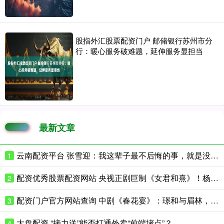
股指外汇股票配资门户 邮储银行苏州市分
行：暖心服务破难题，延伸服务显担当
最新文章
云南配资平台 张雪迎：我这辈子最不后悔的事，就是没活成别人期待的样子
1
配资优秀股票配资网站 央视正剧巨制《女君和熹》！杨紫饰帝后之最邓绥，血氧70%拼命争夺白玉兰！
2
配资门户官方网站查询 中剧《春花宴》：璟和与眉林，注定不能在一起的一对
3
大盘配资 “接力送”能否打通外卖“前端堵点”？
4